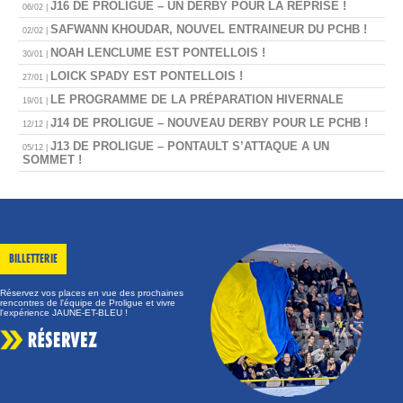
J16 DE PROLIGUE – UN DERBY POUR LA REPRISE !
06/02 |
SAFWANN KHOUDAR, NOUVEL ENTRAINEUR DU PCHB !
02/02 |
NOAH LENCLUME EST PONTELLOIS !
30/01 |
LOICK SPADY EST PONTELLOIS !
27/01 |
LE PROGRAMME DE LA PRÉPARATION HIVERNALE
19/01 |
J14 DE PROLIGUE – NOUVEAU DERBY POUR LE PCHB !
12/12 |
J13 DE PROLIGUE – PONTAULT S’ATTAQUE A UN
05/12 |
SOMMET !
BILLETTERIE
Réservez vos places en vue des prochaines
rencontres de l'équipe de Proligue et vivre
l'expérience JAUNE-ET-BLEU !