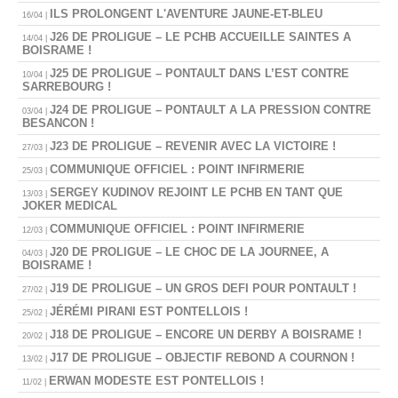
ILS PROLONGENT L'AVENTURE JAUNE-ET-BLEU
16/04 |
J26 DE PROLIGUE – LE PCHB ACCUEILLE SAINTES A
14/04 |
BOISRAME !
J25 DE PROLIGUE – PONTAULT DANS L’EST CONTRE
10/04 |
SARREBOURG !
J24 DE PROLIGUE – PONTAULT A LA PRESSION CONTRE
03/04 |
BESANCON !
J23 DE PROLIGUE – REVENIR AVEC LA VICTOIRE !
27/03 |
COMMUNIQUE OFFICIEL : POINT INFIRMERIE
25/03 |
SERGEY KUDINOV REJOINT LE PCHB EN TANT QUE
13/03 |
JOKER MEDICAL
COMMUNIQUE OFFICIEL : POINT INFIRMERIE
12/03 |
J20 DE PROLIGUE – LE CHOC DE LA JOURNEE, A
04/03 |
BOISRAME !
J19 DE PROLIGUE – UN GROS DEFI POUR PONTAULT !
27/02 |
JÉRÉMI PIRANI EST PONTELLOIS !
25/02 |
J18 DE PROLIGUE – ENCORE UN DERBY A BOISRAME !
20/02 |
J17 DE PROLIGUE – OBJECTIF REBOND A COURNON !
13/02 |
ERWAN MODESTE EST PONTELLOIS !
11/02 |