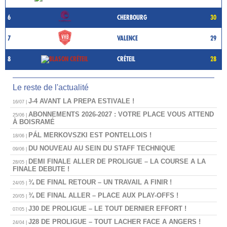
6
CHERBOURG
30
7
VALENCE
29
8
CRÉTEIL
28
Le reste de l'actualité
J-4 AVANT LA PREPA ESTIVALE !
16/07 |
ABONNEMENTS 2026-2027 : VOTRE PLACE VOUS ATTEND
25/06 |
À BOISRAMÉ
PÁL MERKOVSZKI EST PONTELLOIS !
18/06 |
DU NOUVEAU AU SEIN DU STAFF TECHNIQUE
09/06 |
DEMI FINALE ALLER DE PROLIGUE – LA COURSE A LA
28/05 |
FINALE DEBUTE !
¾ DE FINAL RETOUR – UN TRAVAIL A FINIR !
24/05 |
¾ DE FINAL ALLER – PLACE AUX PLAY-OFFS !
20/05 |
J30 DE PROLIGUE – LE TOUT DERNIER EFFORT !
07/05 |
J28 DE PROLIGUE – TOUT LACHER FACE A ANGERS !
24/04 |