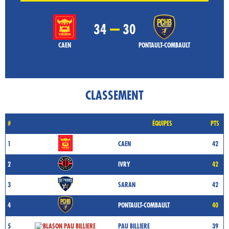
–
34
30
CAEN
PONTAULT-COMBAULT
CLASSEMENT
#
ÉQUIPES
PTS
1
CAEN
42
2
IVRY
42
3
SARAN
42
4
PONTAULT-COMBAULT
40
5
PAU BILLIERE
39