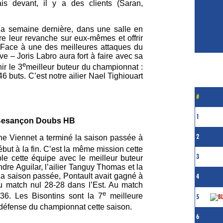
ais devant, il y a des clients (Saran,
la semaine dernière, dans une salle en
dre leur revanche sur eux-mêmes et offrir
 Face à une des meilleures attaques du
 – Joris Labro aura fort à faire avec sa
e
ir le 3
meilleur buteur du championnat :
6 buts. C’est notre ailier Nael Tighiouart
#
1
d Besançon Doubs HB
2
phe Viennet a terminé la saison passée à
but à la fin. C’est la même mission cette
3
le cette équipe avec le meilleur buteur
ndre Aguilar, l’ailier Tanguy Thomas et la
a saison passée, Pontault avait gagné à
4
eu match nul 28-28 dans l’Est. Au match
e
36. Les Bisontins sont la 7
meilleure
5
défense du championnat cette saison.
6