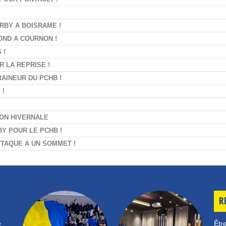
RBY A BOISRAME !
OND A COURNON !
 !
R LA REPRISE !
AINEUR DU PCHB !
 !
ON HIVERNALE
BY POUR LE PCHB !
TTAQUE A UN SOMMET !
R
e
Être