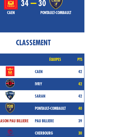
–
34
30
CAEN
PONTAULT-COMBAULT
CLASSEMENT
ÉQUIPES
PTS
CAEN
42
IVRY
42
SARAN
42
PONTAULT-COMBAULT
40
PAU BILLIERE
39
CHERBOURG
30