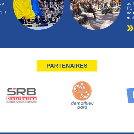
de
au 
PCH
U !
nou
mat
PARTENAIRES