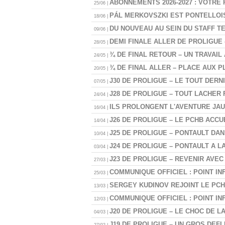
ABONNEMENTS 2026-2027 : VOTRE
25/06 |
PÁL MERKOVSZKI EST PONTELLOIS
18/06 |
DU NOUVEAU AU SEIN DU STAFF T
09/06 |
DEMI FINALE ALLER DE PROLIGUE 
28/05 |
¾ DE FINAL RETOUR – UN TRAVAIL A
24/05 |
¾ DE FINAL ALLER – PLACE AUX PL
20/05 |
J30 DE PROLIGUE – LE TOUT DERN
07/05 |
J28 DE PROLIGUE – TOUT LACHER 
24/04 |
ILS PROLONGENT L'AVENTURE JAU
16/04 |
J26 DE PROLIGUE – LE PCHB ACCU
14/04 |
J25 DE PROLIGUE – PONTAULT DA
10/04 |
J24 DE PROLIGUE – PONTAULT A 
03/04 |
J23 DE PROLIGUE – REVENIR AVEC 
27/03 |
COMMUNIQUE OFFICIEL : POINT IN
25/03 |
SERGEY KUDINOV REJOINT LE PCH
13/03 |
COMMUNIQUE OFFICIEL : POINT IN
12/03 |
J20 DE PROLIGUE – LE CHOC DE L
04/03 |
J19 DE PROLIGUE – UN GROS DEFI