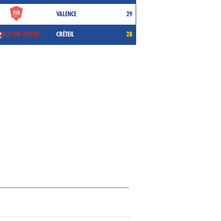
VALENCE
29
CRÉTEIL
28