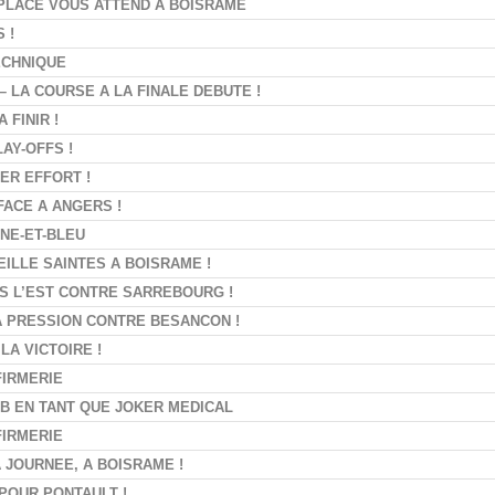
 PLACE VOUS ATTEND À BOISRAMÉ
 !
ECHNIQUE
– LA COURSE A LA FINALE DEBUTE !
 FINIR !
AY-OFFS !
IER EFFORT !
FACE A ANGERS !
NE-ET-BLEU
EILLE SAINTES A BOISRAME !
NS L’EST CONTRE SARREBOURG !
LA PRESSION CONTRE BESANCON !
LA VICTOIRE !
FIRMERIE
B EN TANT QUE JOKER MEDICAL
FIRMERIE
A JOURNEE, A BOISRAME !
 POUR PONTAULT !