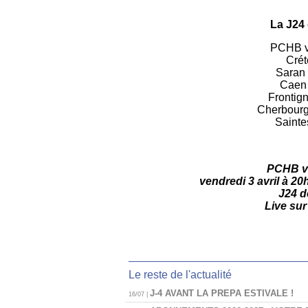
La J24 
PCHB v
Créte
Saran
Caen 
Frontig
Cherbourg
Saintes
PCHB v
vendredi 3 avril à 
J24 d
Live sur
Le reste de l'actualité
J-4 AVANT LA PREPA ESTIVALE !
16/07 |