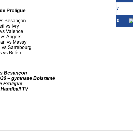
7
de Proligue
s Besançon
8
il vs Ivry
 vs Valence
vs Angers
nan vs Massy
 vs Sarrebourg
 vs Billère
s Besançon
20h30 – gymnase Boisramé
e Proligue
 Handball TV