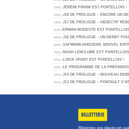
27/02 |
JÉRÉMI PIRANI EST PONTELLOIS !
25/02 |
J18 DE PROLIGUE – ENCORE UN DE
20/02 |
J17 DE PROLIGUE – OBJECTIF REB
13/02 |
ERWAN MODESTE EST PONTELLOIS
11/02 |
J16 DE PROLIGUE – UN DERBY POU
06/02 |
SAFWANN KHOUDAR, NOUVEL ENTR
02/02 |
NOAH LENCLUME EST PONTELLOIS
30/01 |
LOICK SPADY EST PONTELLOIS !
27/01 |
LE PROGRAMME DE LA PRÉPARATI
19/01 |
J14 DE PROLIGUE – NOUVEAU DER
12/12 |
J13 DE PROLIGUE – PONTAULT S’A
05/12 |
BILLETTERIE
Réservez vos places en vu