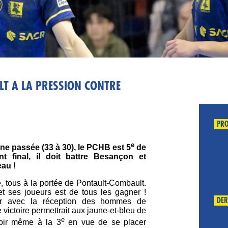
LT A LA PRESSION CONTRE
PRO
e
ne passée (33 à 30), le PCHB est 5
de
t final, il doit battre Besançon et
eau !
é, tous à la portée de Pontault-Combault.
et ses joueurs est de tous les gagner !
DER
r avec la réception des hommes de
victoire permettrait aux jaune-et-bleu de
e
oir même à la 3
en vue de se placer