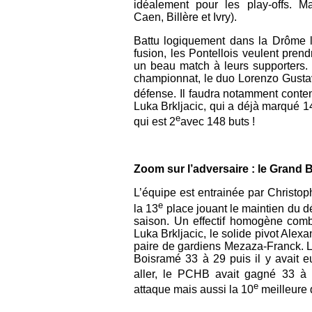
idéalement pour les play-offs. M
Caen, Billère et Ivry).
Battu logiquement dans la Drôme 
fusion, les Pontellois veulent pren
un beau match à leurs supporters.
championnat, le duo Lorenzo Gustave
défense. Il faudra notamment conten
Luka Brkljacic, qui a déjà marqué 14
e
qui est 2
avec 148 buts !
Zoom sur l’adversaire : le Gran
L’équipe est entrainée par Christo
e
la 13
place jouant le maintien du dé
saison. Un effectif homogène comb
Luka Brkljacic, le solide pivot Alexa
paire de gardiens Mezaza-Franck. L
Boisramé 33 à 29 puis il y avait 
aller, le PCHB avait gagné 33 à 
e
attaque mais aussi la 10
meilleure 