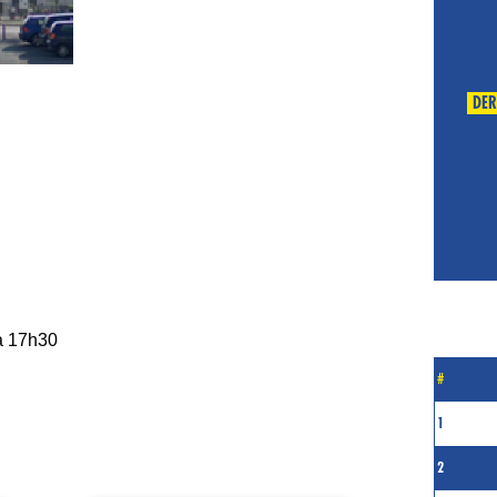
DER
 à 17h30
#
1
2