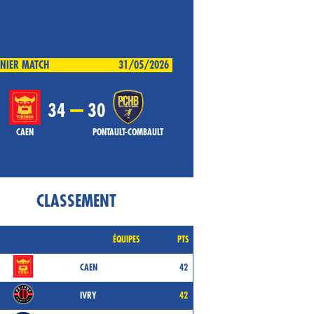
NIER MATCH
31/05/2026
–
34
30
CAEN
PONTAULT-COMBAULT
CLASSEMENT
ÉQUIPES
PTS
CAEN
42
IVRY
42