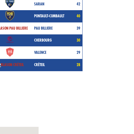
SARAN
42
PONTAULT-COMBAULT
40
PAU BILLIERE
39
CHERBOURG
30
VALENCE
29
CRÉTEIL
28