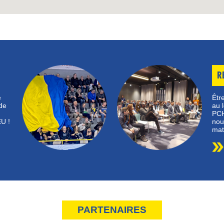
R
e
Être
de
au 
PCH
U !
nou
mat
PARTENAIRES